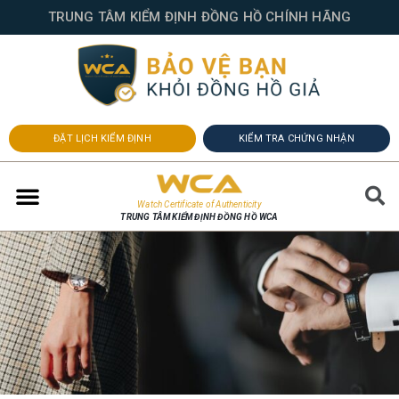
TRUNG TÂM KIỂM ĐỊNH ĐỒNG HỒ CHÍNH HÃNG
ĐẶT LỊCH KIỂM ĐỊNH
KIỂM TRA CHỨNG NHẬN
Watch Certificate of Authenticity
TRUNG TÂM KIỂM ĐỊNH ĐỒNG HỒ WCA