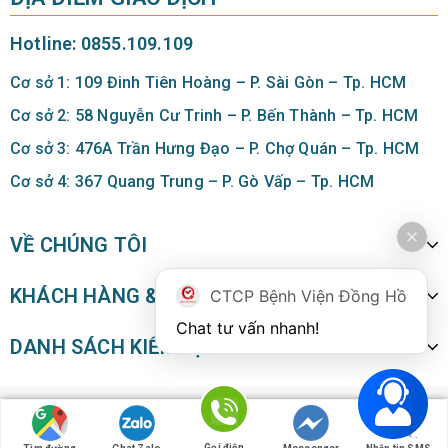
Hotline: 0855.109.109
Cơ sở 1: 109 Đinh Tiên Hoàng – P. Sài Gòn – Tp. HCM
Cơ sở 2: 58 Nguyễn Cư Trinh – P. Bến Thành – Tp. HCM
Cơ sở 3: 476A Trần Hưng Đạo – P. Chợ Quán – Tp. HCM
Cơ sở 4: 367 Quang Trung – P. Gò Vấp – Tp. HCM
VỀ CHÚNG TÔI
KHÁCH HÀNG & CHÍNH SÁCH
CTCP Bệnh Viện Đồng Hồ
Chat tư vấn nhanh!
DANH SÁCH KIẾM ĐỊNH
@ All right reserved - CÔNG TY CỔ PHẦN FOMIS VIỆT NAM - MST:
0316603519
Gọi điện