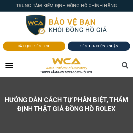
TRUNG TÂM KIỂM ĐỊNH ĐỒNG HỒ CHÍNH HÃNG
ĐẶT LỊCH KIỂM ĐỊNH
KIỂM TRA CHỨNG NHẬN
Watch Certificate of Authenticity
TRUNG TÂM KIỂM ĐỊNH ĐỒNG HỒ WCA
HƯỚNG DẪN CÁCH TỰ PHÂN BIỆT, THẨM
ĐỊNH THẬT GIẢ ĐỒNG HỒ ROLEX